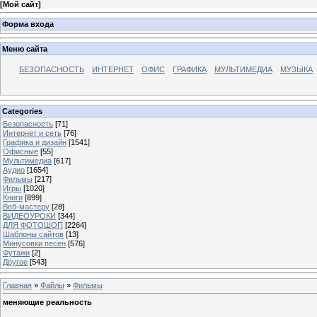
[
Мой сайт
]
Форма входа
Меню сайта
БЕЗОПАСНОСТЬ
ИНТЕРНЕТ
ОФИС
ГРАФИКА
МУЛЬТИМЕДИА
МУЗЫКА
Categories
Безопасность
[71]
Интернет и сеть
[76]
Графика и дизайн
[1541]
Офисные
[55]
Мультимедиа
[617]
Аудио
[1654]
Фильмы
[217]
Игры
[1020]
Книги
[899]
Веб-мастеру
[28]
ВИДЕОУРОКИ
[344]
ДЛЯ ФОТОШОП
[2264]
Шаблоны сайтов
[13]
Минусовки песен
[576]
Футажи
[2]
Другое
[543]
Главная
»
Файлы
»
Фильмы
меняющие реальность