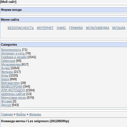
[
Мой сайт
]
Форма входа
Меню сайта
БЕЗОПАСНОСТЬ
ИНТЕРНЕТ
ОФИС
ГРАФИКА
МУЛЬТИМЕДИА
МУЗЫКА
Categories
Безопасность
[71]
Интернет и сеть
[76]
Графика и дизайн
[1541]
Офисные
[55]
Мультимедиа
[617]
Аудио
[1654]
Фильмы
[217]
Игры
[1020]
Книги
[899]
Веб-мастеру
[28]
ВИДЕОУРОКИ
[344]
ДЛЯ ФОТОШОП
[2264]
Шаблоны сайтов
[13]
Минусовки песен
[576]
Футажи
[2]
Другое
[543]
Главная
»
Файлы
»
Фильмы
Команда мечты / Les seigneurs (2012/BDRip)