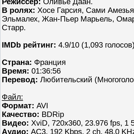
Режиссер:
Оливье Даан.
В ролях:
Хосе Гарсия, Сами Амезьян
Эльмалех, Жан-Пьер Марьель, Омар
Старр.
IMDb рейтинг:
4.9/10 (1,093 голосов
Страна:
Франция
Время:
01:36:56
Перевод:
Любительский (Многоголо
Файл:
Формат:
AVI
Качество:
BDRip
Видео:
XviD, 720x360, 23.976 fps, 1 
Аудио:
AC3, 192 Kbps, 2 ch, 48.0 KH