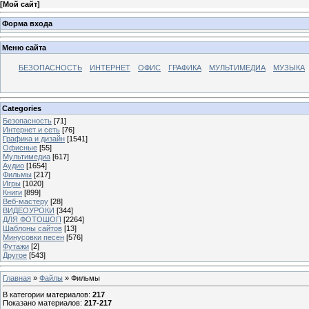
[
Мой сайт
]
Форма входа
Меню сайта
БЕЗОПАСНОСТЬ
ИНТЕРНЕТ
ОФИС
ГРАФИКА
МУЛЬТИМЕДИА
МУЗЫКА
Categories
Безопасность
[71]
Интернет и сеть
[76]
Графика и дизайн
[1541]
Офисные
[55]
Мультимедиа
[617]
Аудио
[1654]
Фильмы
[217]
Игры
[1020]
Книги
[899]
Веб-мастеру
[28]
ВИДЕОУРОКИ
[344]
ДЛЯ ФОТОШОП
[2264]
Шаблоны сайтов
[13]
Минусовки песен
[576]
Футажи
[2]
Другое
[543]
Главная
»
Файлы
» Фильмы
В категории материалов
:
217
Показано материалов
:
217-217