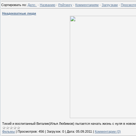
Сортировать по
:
Дате
·
Названию
·
Рейтингу
·
Комментариям
·
Загрузкам
·
Просмот
Неадекватные люди
Тихий и воспитанный Виталик(Илья Любимов) пытается начать жизнь с нуля в ново
Фильмы
|
Просмотров:
456
|
Загрузок:
0
|
Дата:
05.09.2011
|
Комментарии (0)